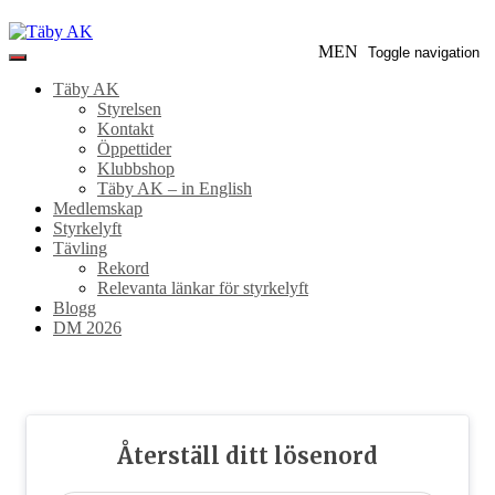
Skip
to
Täby
MEN
Toggle navigation
content
AK
Täby AK
Styrelsen
Kontakt
Öppettider
Klubbshop
Täby AK – in English
Medlemskap
Styrkelyft
Tävling
Rekord
Relevanta länkar för styrkelyft
Blogg
DM 2026
Återställ ditt lösenord