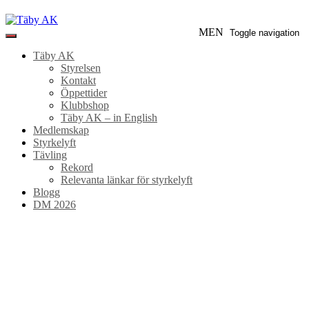
Skip
to
Täby
MEN
Toggle navigation
content
AK
Täby AK
Styrelsen
Kontakt
Öppettider
Klubbshop
Täby AK – in English
Medlemskap
Styrkelyft
Tävling
Rekord
Relevanta länkar för styrkelyft
Blogg
DM 2026
Ellinor
Svensson