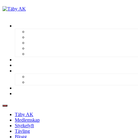
Skip
to
Täby
content
AK
Täby AK
Medlemskap
Styrkelyft
Tävling
Blogg