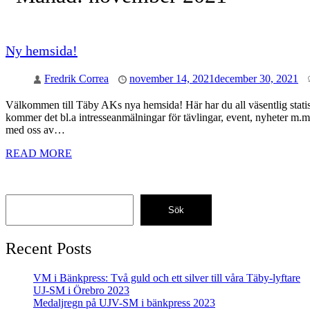
Ny hemsida!
Fredrik Correa
november 14, 2021
december 30, 2021
Välkommen till Täby AKs nya hemsida! Här har du all väsentlig statis
kommer det bl.a intresseanmälningar för tävlingar, event, nyheter m.m
med oss av…
READ MORE
Sök
Recent Posts
VM i Bänkpress: Två guld och ett silver till våra Täby-lyftare
UJ-SM i Örebro 2023
Medaljregn på UJV-SM i bänkpress 2023