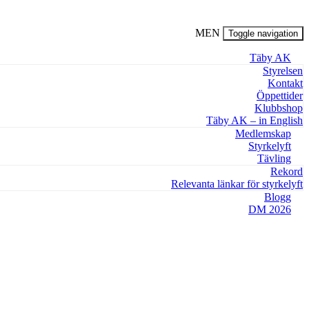
MEN
Toggle navigation
Täby AK
Styrelsen
Kontakt
Öppettider
Klubbshop
Täby AK – in English
Medlemskap
Styrkelyft
Tävling
Rekord
Relevanta länkar för styrkelyft
Blogg
DM 2026