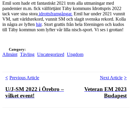
Emil som hade ett fantastiskt 2021 trots alla utmaningar med
pandemier m.m. fick välförtjänt Täby kommuns Idrottspris 2022
tack vare sina stora
idrottsframgångar.
Emil har under 2021 vunnit
VM, satt världsrekord, vunnit SM och slagit svenska rekord. Kolla
in några av lyften
här
. Stort grattis från hela föreningen och kudos
till Täby kommun som lyfter vår lilla nisch-sport. Vi ses i grottan!
Category:
Allmänt
Tävling
Uncategorized
Ungdom
Posts
Previous
Ne
Previous Article
Next Article
Article
Art
navigation
U/J-SM 2022 i Örebro –
Veteran EM 2023
vilket event!
Budapest